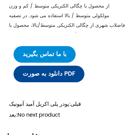
از محصول با چگالی الکتریکی متوسط ​​/ کم و وزن
مولکولی متوسط ​​/ بالا استفاده می شود. در تصفیه
فاضلاب شهری از چگالی الکتریکی متوسط/بالا، محصول با
وزن مولکولی متوسط/بالا استفاده می شود. درمان لجن
برای اثر بهتر نیاز به استفاده از محصول با چگالی الکتریکی
با ما تماس بگیرید
بالا دارد. CPAM می تواند پس از تغلیظ و فرآیند
شناورسازی، بخش آلی را از آب هدر رفته به طور موثر
دانلود به صورت PDF
حذف کند.
قبلی:
پودر پلی اکریل آمید آنیونیک
No next product
بعد: