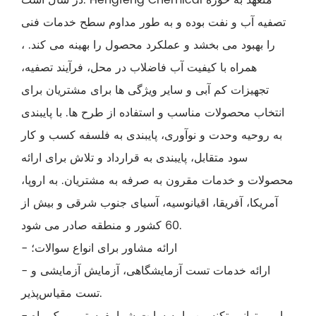
دلیل دوز کم، اثر خوب و هزینه کم، به ویژه هنگامی که با لخته
تصفیه آب و نفت بوده و به طور مداوم سطح خدمات فنی
ساز معدنی ترکیب شود، به یک لخته ساز کارآمد برای کارهای
را بهبود می بخشد و عملکرد محصول را بهینه می کند. ،
آبی در رودخانه یانگ تسه، رودخانه زرد و سایر حوضه ها تبدیل
همراه با کیفیت آب فاضلاب در محل، فرآیند تصفیه،
می شود.
تجهیزات کم آبی و سایر ویژگی ها برای مشتریان برای
انتخاب محصولات مناسب و استفاده از طرح ها. با پایبندی
به روحیه وحدت و نوآوری، پایبندی به فلسفه کسب و کار
سود متقابل، پایبندی به قرارداد و تلاش برای ارائه
محصولات و خدمات مقرون به صرفه به مشتریان. به اروپا،
آمریکا، آفریقا، اقیانوسیه، آسیای جنوب شرقی و بیش از
60 کشور و منطقه صادر می شود.
- ارائه مشاور برای انواع سوالات؛
- ارائه خدمات تست آزمایشگاهی، آزمایش آزمایشی و
تست مقیاس‌پذیر.
- ما می توانیم تکنسین را به سایت شما بفرستیم و یک راه