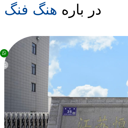
در باره
هنگ فنگ