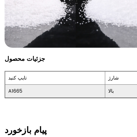
جزئیات محصول
شارژ
تایپ کنید
بالا
A1665
پیام بازخورد