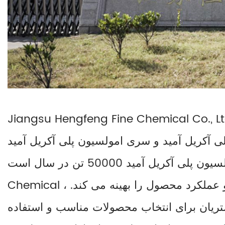
Jiangsu Hengfeng Fine Chemical C. در پارک صنعت شیمیایی رودونگ یانگکو واقع شده است که مساحتی معادل 125 هکتار را
اصلی سری پودر پلی آکریل آمید و سری امولسیون پلی آکریل آمید
هستند. ظرفیت تولید پودر پلی آکریل آمید 50000 تن در سال و ظرفیت تولید امولسیون پلی آکریل آمید 50000 تن در سال است. Hengfeng
Chemical متعهد به حوزه تصفیه آب و نفت بوده و به طور مداوم سطح خدمات فنی را بهبود می بخشد و عملکرد محصول را بهینه می کند. ،
شتریان برای انتخاب محصولات مناسب و استفاده