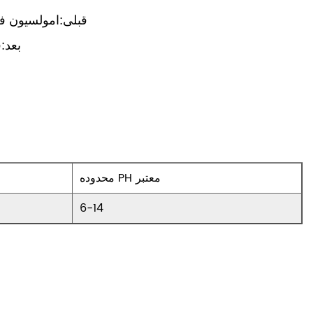
قبلی:
امولسیون فل
بعد:
ف
محدوده PH معتبر
6-14