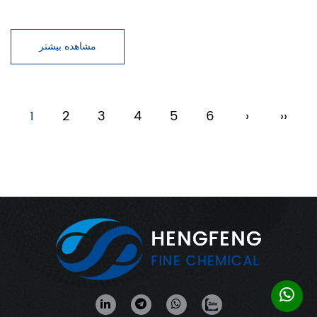
مشاهده بیشتر
1
2
3
4
5
6
›
››