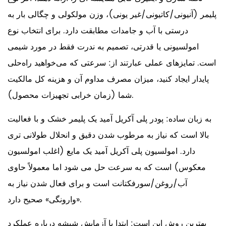
پلیمر (آنیونی/کاتیونی/غیر یونی)، وزن مولکولی و چگالی بار به
درستی با آب و جامدات مطابقت دارد. برای انتخاب نوع
امولسیونی یا قدرتی، تصمیم به ندرت فقط در مورد شیمی
است. تمایزهای عملی عبارتند از: سرعتی که می‌خواهید راه‌حلی
پایدار ایجاد کنید، میزان مصرف مداوم آن و هزینه کل مالکیت
شما (زمان خرابی تجهیزات محصول).
به زبان ساده:
پودر پلی آکریل آمید
یک پلیمر خشک و با فعالیت
بالا است که نیاز به مرطوب شدن دقیق و انحلال طولانی تری
دارد. امولسیون پلی آکریل آمید یک مایع (اغلب امولسیون
معکوس) است که به سرعت حل می شود اما معمولاً حاوی
آب/روغن/سورفکتانت است و برای فعال شدن نیاز به
«وارونگی» صحیح دارد.
بهترین روش این است: ابتدا با آزمایش شیشه درباره عملکرد