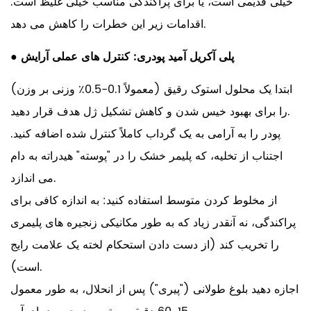
خیلی قدیمی است، یا برای پراکندگی مناسب خیلی غلیظ است.
اقدامات زیر این خطرات را کاهش می دهد.
پلی آکریل آمید پودری: کنترل های عملی آرایش
●
ابتدا یک محلول استوک رقیق (معمولاً 0.1-0.5٪ وزنی بر وزن)
را برای بهبود خیس شدن و کاهش تشکیل ژل هدف قرار دهید.
پودر را به آرامی به یک گرداب کاملاً کنترل شده اضافه کنید.
اجتناب از تخلیه، که پلیمر خشک را در "پوسته" هیدراته به دام
می اندازد.
از مخلوط کردن متوسط ​​استفاده کنید: به اندازه کافی برای
پراکندگی، نه آنقدر زیاد که به طور مکانیکی زنجیره های پلیمری
را تخریب کند (از دست دادن استحکام لخته یک علامت رایج
است).
اجازه دهید بلوغ طولانی ("پیری") پس از انحلال، به طور معمول