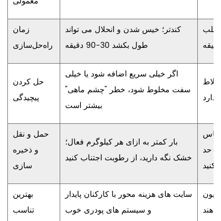
معمولی
اغلب
کندتر؛ خیس شدن و انحلال می تواند
زمان
طول بکشد
30-90 دقیقه
راه‌حل‌سازی
اگر خیلی سریع اضافه شود یا خیلی
ختلاط
حل کردن
سفت مخلوط شود، خطر "چشم ماهی"
پیچیدگی
بیشتر است
 حساس
حمل و نقل
بار کمتر به ازای هر کیلوگرم فعال؛
از حد
و ذخیره
خشک نگه دارید، از رطوبت اجتناب کنید
 کنید
سازی
اسیون
سایت های هزینه محور با کارکنان پایدار
بهترین
 دهند
و سیستم های پودری خوب
تناسب