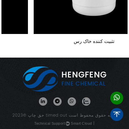
تثبیت کننده خاک رس
کلیه حقوق محفوظ است.
timed out
حق چاپ ©2023
|
Technical Support ：
Smart Cloud