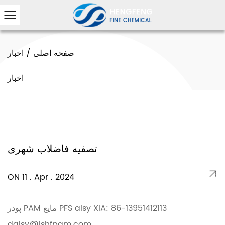
صفحه اصلی
/
اخبار
اخبار
تصفیه فاضلاب شهری
ON 11 . Apr . 2024
پودر PAM مایع PFS aisy XIA: 86-13951412113
daisy@jshfpam.com