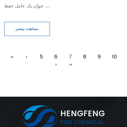
عنوان یک عامل حفظ ،...
مشاهده بیشتر
‹‹
‹
5
6
7
8
9
10
›
››