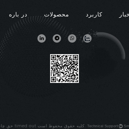
بار
کاربرد
محصولات
در باره
کلیه حقوق محفوظ است.
timed out
حق چاپ ©2023
Technical Support ：
Sm