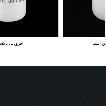
امولسیون شکستن اسید