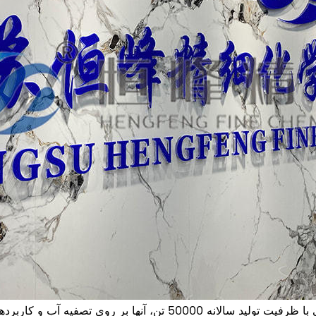
و سری امولسیونی با ظرفیت تولید سالانه 50000 تن، آنها بر روی تصفیه